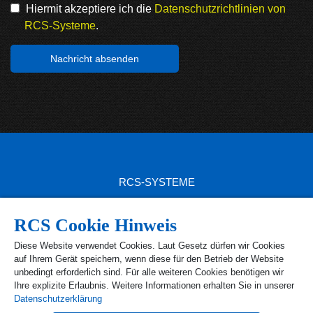
Hiermit akzeptiere ich die
Datenschutzrichtlinien von
RCS-Systeme
.
RCS-SYSTEME
RCS SITEMAP
RCS Cookie Hinweis
RCS PRODUKTE
Diese Website verwendet Cookies. Laut Gesetz dürfen wir Cookies
auf Ihrem Gerät speichern, wenn diese für den Betrieb der Website
RCS KONTAKT
unbedingt erforderlich sind. Für alle weiteren Cookies benötigen wir
Ihre explizite Erlaubnis. Weitere Informationen erhalten Sie in unserer
Ust.-Id Nr. DE 1 63 89 40 52
Datenschutzerklärung
Steuer-Nr. 168/218/40426