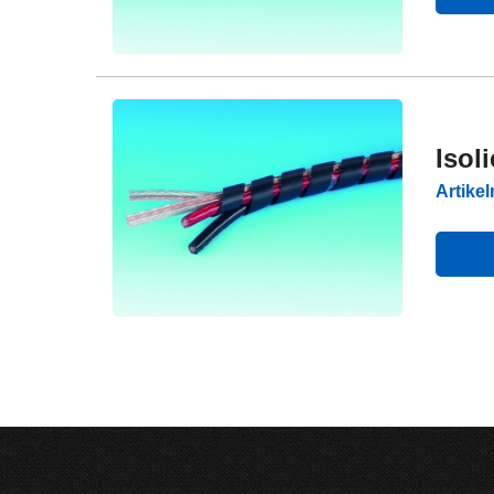
Isol
Artike