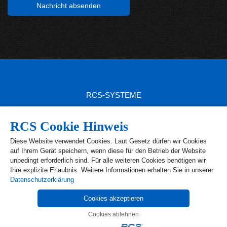
RCS-SYSTEME
RCS SITEMAP
RCS Cookie Hinweis
RCS PRODUKTE
Diese Website verwendet Cookies. Laut Gesetz dürfen wir Cookies
auf Ihrem Gerät speichern, wenn diese für den Betrieb der Website
RCS KONTAKT
unbedingt erforderlich sind. Für alle weiteren Cookies benötigen wir
Ihre explizite Erlaubnis. Weitere Informationen erhalten Sie in unserer
Ust.-Id Nr. DE 1 63 89 40 52
Datenschutzerklärung
Steuer-Nr. 168/218/40426
Datenschutz
|
Impressum
|
AGB
Cookies akzeptieren
Cookies ablehnen
DEVELOPED WITH MODULE.OS