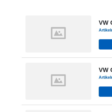
VW C
Artike
VW G
Artike