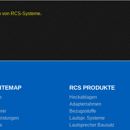
en von RCS-Systeme
.
SITEMAP
RCS PRODUKTE
e
Heckablagen
Adapterrahmen
rei
Bezugsstoffe
eistungen
Lautspr. Systeme
s
Lautsprecher Bausatz