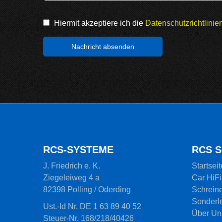
Hiermit akzeptiere ich die
Datenschutzrichtlini
RCS-SYSTEME
RCS 
J. Friedrich e. K.
Startseit
Ziegeleiweg 4 a
Car HiFi
82398 Polling / Oderding
Schreine
Sonderl
Ust.-Id Nr. DE 1 63 89 40 52
Über Un
Steuer-Nr. 168/218/40426