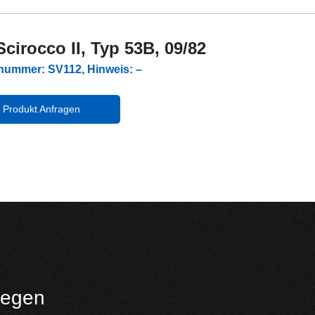
cirocco II, Typ 53B, 09/82
lnummer: SV112, Hinweis: –
Produkt Anfragen
iegen