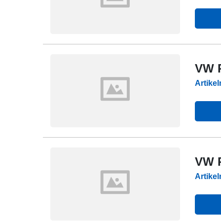
VW P
Artike
VW P
Artike