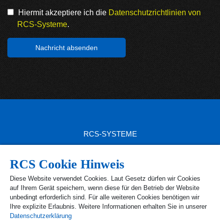
Hiermit akzeptiere ich die
Datenschutzrichtlinien von
RCS-Systeme
.
RCS-SYSTEME
RCS SITEMAP
RCS Cookie Hinweis
RCS PRODUKTE
Diese Website verwendet Cookies. Laut Gesetz dürfen wir Cookies
auf Ihrem Gerät speichern, wenn diese für den Betrieb der Website
RCS KONTAKT
unbedingt erforderlich sind. Für alle weiteren Cookies benötigen wir
Ihre explizite Erlaubnis. Weitere Informationen erhalten Sie in unserer
Ust.-Id Nr. DE 1 63 89 40 52
Datenschutzerklärung
Steuer-Nr. 168/218/40426