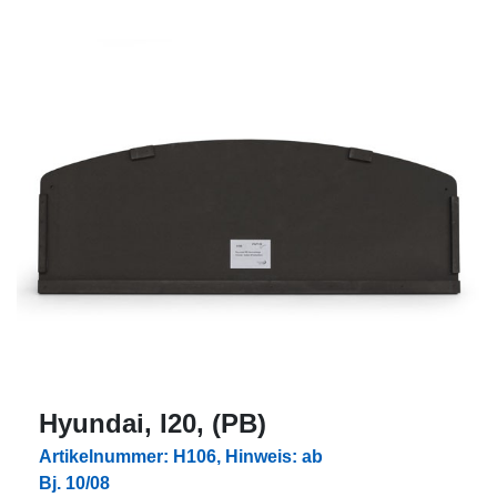
Hyundai, I20, (PB)
Artikelnummer: H106, Hinweis: ab
Bj. 10/08