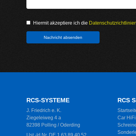
Hiermit akzeptiere ich die
Datenschutzrichtlini
RCS-SYSTEME
RCS 
J. Friedrich e. K.
Startseit
Ziegeleiweg 4 a
Car HiFi
82398 Polling / Oderding
Schreine
Sonderl
Ust.-Id Nr. DE 1 63 89 40 52