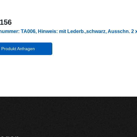
 156
lnummer: TA006, Hinweis: mit Lederb.,schwarz, Ausschn. 
Produkt Anfragen