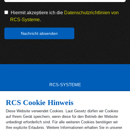
Hiermit akzeptiere ich die
Datenschutzrichtlinien von
RCS-Systeme
.
RCS-SYSTEME
RCS SITEMAP
RCS Cookie Hinweis
RCS PRODUKTE
Diese Website verwendet Cookies. Laut Gesetz dürfen wir Cookies
auf Ihrem Gerät speichern, wenn diese für den Betrieb der Website
RCS KONTAKT
unbedingt erforderlich sind. Für alle weiteren Cookies benötigen wir
Ihre explizite Erlaubnis. Weitere Informationen erhalten Sie in unserer
Ust.-Id Nr. DE 1 63 89 40 52