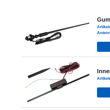
Gumm
Artike
Antenn
Inne
Artike